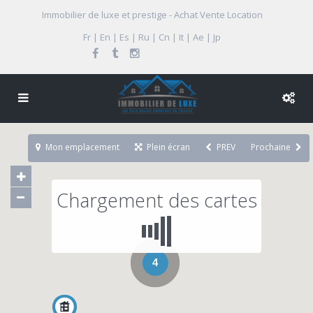
Immobilier de luxe et prestige - Achat Vente Location
Fr | En | Es | Ru | Cn | It | Ae | Jp
Mon emplacement
Plein écran
PREV
Prochaine
Chargement des cartes
4