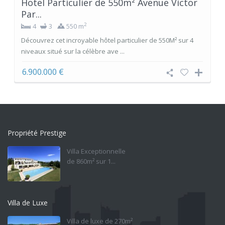
Hotel Particulier de 550m² Avenue Victor
Par...
2
4
3
550 m
Découvrez cet incroyable hôtel particulier de 550M² sur 4
niveaux situé sur la célèbre ave ...
6.900.000 €
Propriété Prestige
Villa Exceptionnelle
de 860m² sur 1...
Villa de Luxe
Villa de luxe de 270m²