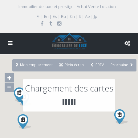
Immobilier de luxe et prestige - Achat Vente Location
Fr | En | Es | Ru | Cn | It | Ae | Jp
Mon emplacement
Plein écran
PREV
Prochaine
Chargement des cartes