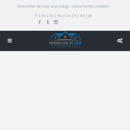
Immobilier de luxe et prestige - Achat Vente Location
Fr | En | Es | Ru | Cn | It | Ae | Jp