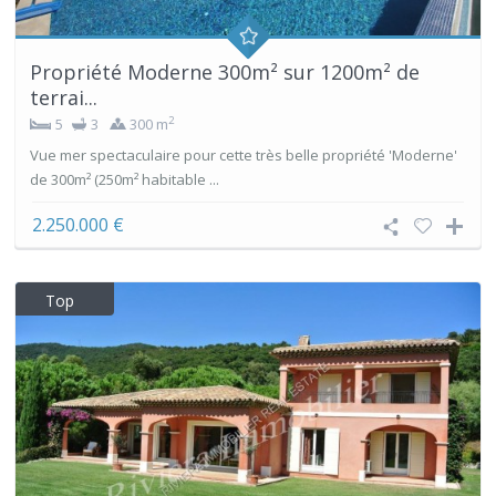
Propriété Moderne 300m² sur 1200m² de
terrai...
2
5
3
300 m
Vue mer spectaculaire pour cette très belle propriété 'Moderne'
de 300m² (250m² habitable ...
2.250.000 €
Top