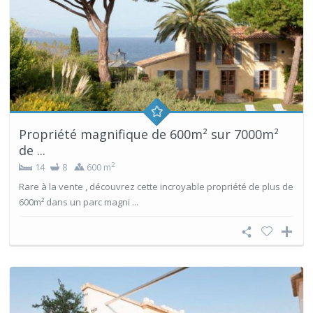
Propriété magnifique de 600m² sur 7000m²
de ...
2
14
8
600 m
Rare à la vente , découvrez cette incroyable propriété de plus de
600m² dans un parc magni ...