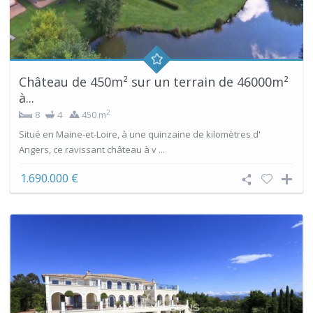
Château de 450m² sur un terrain de 46000m²
à...
2
8
4
450 m
Situé en Maine-et-Loire, à une quinzaine de kilomètres d'
Angers, ce ravissant château à v ...
1.690.000 €