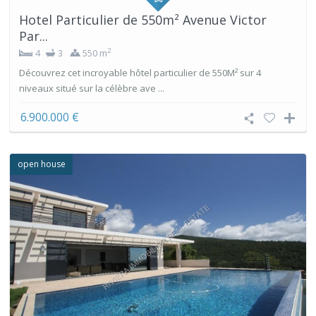
Hotel Particulier de 550m² Avenue Victor
Par...
2
4
3
550 m
Découvrez cet incroyable hôtel particulier de 550M² sur 4
niveaux situé sur la célèbre ave ...
6.900.000 €
open house